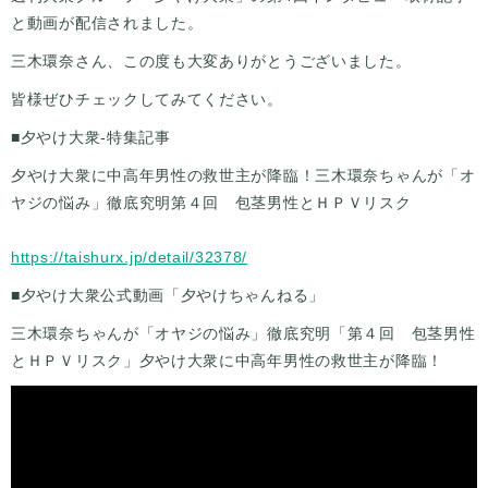
と動画が配信されました。
三木環奈さん、この度も大変ありがとうございました。
皆様ぜひチェックしてみてください。
■夕やけ大衆-特集記事
夕やけ大衆に中高年男性の救世主が降臨！三木環奈ちゃんが「オ
ヤジの悩み」徹底究明第４回 包茎男性とＨＰＶリスク
https://taishurx.jp/detail/32378/
■夕やけ大衆公式動画「夕やけちゃんねる」
三木環奈ちゃんが「オヤジの悩み」徹底究明「第４回 包茎男性
とＨＰＶリスク」夕やけ大衆に中高年男性の救世主が降臨！