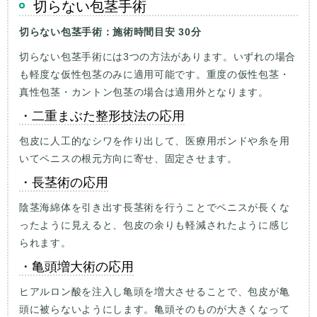
切らない包茎手術
切らない包茎手術：施術時間目安 30分
切らない包茎手術には3つの方法があります。いずれの場合
も軽度な仮性包茎のみに適用可能です。重度の仮性包茎・
真性包茎・カントン包茎の場合は適用外となります。
・二重まぶた整形技法の応用
包皮に人工的なシワを作り出して、医療用ボンドや糸を用
いてペニスの根元方向に寄せ、固定させます。
・長茎術の応用
陰茎海綿体を引き出す長茎術を行うことでペニスが長くな
ったように見えると、包皮の余りも軽減されたように感じ
られます。
・亀頭増大術の応用
ヒアルロン酸を注入し亀頭を増大させることで、包皮が亀
頭に被らないようにします。亀頭そのものが大きくなって