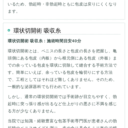
いるため、勃起時・非勃起時ともに包皮は戻りにくくなり
ます。
環状切開術 吸収糸
環状切開術 吸収糸：施術時間目安40分
環状切開術とは、ペニスの長さと包皮の長さを把握し、亀
頭側にある包皮（内板）から根元側にある包皮（外板）ま
での余っている包皮を環状に切除して縫合する手術方法で
す。簡単にいえば、余っている包皮を輪切りにする方法
で、工程としてはそれほど難しくありません。そのため、
一般的な泌尿器科でも行われています。
しかし、通常の環状切開術では手術跡が目立ちやすく、勃
起時に突っ張り感が出るなど仕上がりの悪さに不満を感じ
る方が少なくありません。
当院では知識・経験豊富な包茎手術専門医が患者さんの勃
起時のペニスサイズを測り、皮の余り具合をミリ単位で精