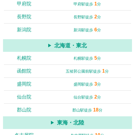
甲府院
1
甲府駅徒歩
分
長野院
2
長野駅徒歩
分
新潟院
6
新潟駅徒歩
分
北海道・東北
札幌院
5
札幌駅徒歩
分
函館院
1
五稜郭公園前駅徒歩
分
盛岡院
3
盛岡駅徒歩
分
仙台院
2
仙台駅徒歩
分
郡山院
18
郡山駅徒歩
分
東海・北陸