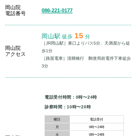
岡山院
086-221-0177
電話番号
15
岡山駅
徒歩
分
［JR岡山駅］東口よりバス5分、天満屋から徒
岡山院
歩1分
アクセス
［路面電車］清輝橋行 郵便局前電停下車徒歩
3分
電話受付時間：0時〜24時
曜日
電話受付
月
0時〜24時
火
0時〜24時