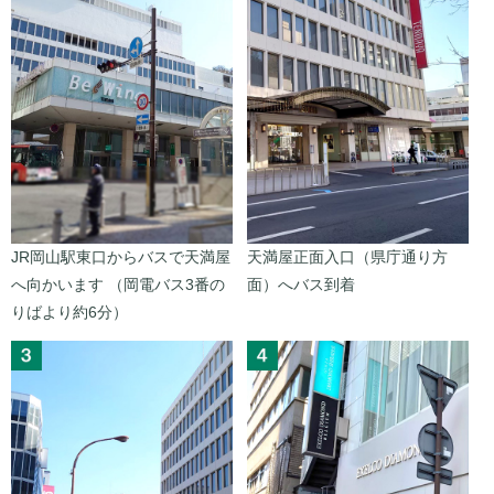
JR岡山駅東口からバスで天満屋
天満屋正面入口（県庁通り方
へ向かいます （岡電バス3番の
面）へバス到着
りばより約6分）