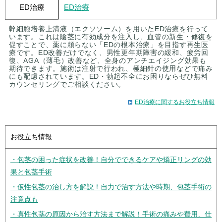
ED治療
ED治療
幹細胞培養上清液（エクソソーム）を用いたED治療を行って
います。これは陰茎に有効成分を注入し、血管の新生・修復を
促すことで、薬に頼らない「EDの根本治療」を目指す再生医
療です。ED改善だけでなく、男性更年期障害の緩和、疲労回
復、AGA（薄毛）改善など、全身のアンチエイジング効果も
期待できます。施術は注射で行われ、極細針の使用などで痛み
にも配慮されています。ED・勃起不全にお困りならぜひ無料
カウンセリングでご相談ください。
ED治療に関するお役立ち情報
お役立ち情報
・包茎の困った症状を改善！自分でできるケアや矯正リングの効
果と包茎手術
・仮性包茎の治し方を解説！自力で治す方法や時期、包茎手術の
注意点も
・真性包茎の原因から治す方法まで解説！手術の痛みや費用、仕