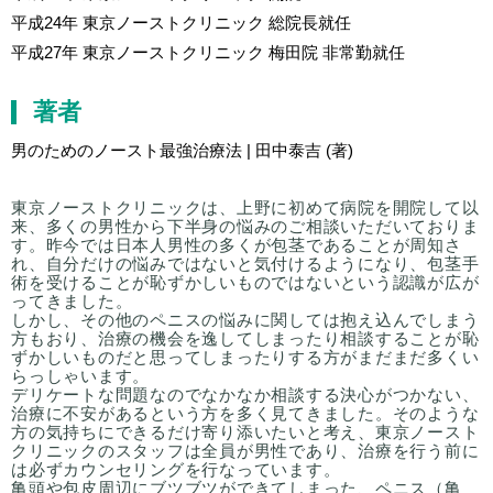
平成24年 東京ノーストクリニック 総院長就任
平成27年 東京ノーストクリニック 梅田院 非常勤就任
著者
男のためのノースト最強治療法 | 田中泰吉 (著)
東京ノーストクリニックは、上野に初めて病院を開院して以
来、多くの男性から下半身の悩みのご相談いただいておりま
す。昨今では日本人男性の多くが包茎であることが周知さ
れ、自分だけの悩みではないと気付けるようになり、包茎手
術を受けることが恥ずかしいものではないという認識が広が
ってきました。
しかし、その他のペニスの悩みに関しては抱え込んでしまう
方もおり、治療の機会を逸してしまったり相談することが恥
ずかしいものだと思ってしまったりする方がまだまだ多くい
らっしゃいます。
デリケートな問題なのでなかなか相談する決心がつかない、
治療に不安があるという方を多く見てきました。そのような
方の気持ちにできるだけ寄り添いたいと考え、東京ノースト
クリニックのスタッフは全員が男性であり、治療を行う前に
は必ずカウンセリングを行なっています。
亀頭や包皮周辺にブツブツができてしまった、ペニス（亀