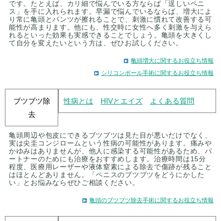
です。たとえば、カリ細で悩んでいる方ならば「逞しいペニ
ス」を手に入れられます。早漏で悩んでいるならば、増大によ
り常に亀頭とパンツが擦れることで、刺激に慣れて改善する可
能性が高まります。他にも、性交時に女性へ多く刺激を与えら
れるといった効果も実感できることでしょう。亀頭を大きくし
て自分を変えたいという方は、ぜひお試しください。
亀頭増大に関するお役立ち情報
シリコンボール手術に関するお役立ち情報
ブツブツ除
性病とは
HIVとエイズ
よくある質問
去
亀頭周辺や包皮にできるブツブツは見た目が悪いだけでなく、
実は尖圭コンジロームという性病の可能性があります。痛みや
かゆみはありませんが、他人に感染する可能性があるため、パ
ートナーのためにも治療をおすすめします。治療時間は15分
程度、医療用レーザーや液体窒素による除去で傷跡が残ること
はほとんどありません。「ペニスのブツブツをどうにかした
い」とお悩みならぜひご相談ください。
亀頭のブツブツ除去手術に関するお役立ち情報