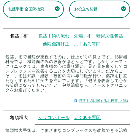
包茎手術 全国院検索
お役立ち情報
包茎手術
包茎手術の流れ
先端手術
糖尿病性包茎
他院傷跡修正
よくある質問
包茎手術で当院が重視するのは、仕上がりの良さです。泌尿器
科等では、機能面のみの改善がほとんどです。しかしノースト
クリニックでは、患者様の心に寄り添い、見た目を良くしてコ
ンプレックスを改善することを大切にしています。だからこ
そ、手術は知識・経験・技術の高い専門医が行い、傷跡を目立
たなくするために全力を注いでいます。「包茎を改善して心か
ら笑顔になってもらいたい」包茎治療なら、ノーストクリニッ
クをお選びください。
包茎手術に関するお役立ち情報
亀頭増大
シリコンボール
よくある質問
亀頭増大手術は、さまざまなコンプレックスを改善できる治療