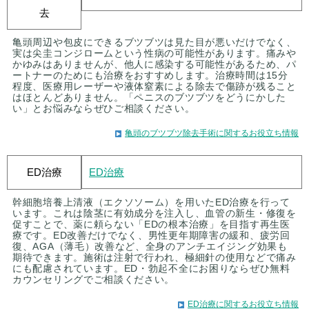
去
亀頭周辺や包皮にできるブツブツは見た目が悪いだけでなく、
実は尖圭コンジロームという性病の可能性があります。痛みや
かゆみはありませんが、他人に感染する可能性があるため、パ
ートナーのためにも治療をおすすめします。治療時間は15分
程度、医療用レーザーや液体窒素による除去で傷跡が残ること
はほとんどありません。「ペニスのブツブツをどうにかした
い」とお悩みならぜひご相談ください。
亀頭のブツブツ除去手術に関するお役立ち情報
ED治療
ED治療
幹細胞培養上清液（エクソソーム）を用いたED治療を行って
います。これは陰茎に有効成分を注入し、血管の新生・修復を
促すことで、薬に頼らない「EDの根本治療」を目指す再生医
療です。ED改善だけでなく、男性更年期障害の緩和、疲労回
復、AGA（薄毛）改善など、全身のアンチエイジング効果も
期待できます。施術は注射で行われ、極細針の使用などで痛み
にも配慮されています。ED・勃起不全にお困りならぜひ無料
カウンセリングでご相談ください。
ED治療に関するお役立ち情報