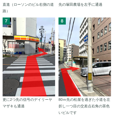
直進（ローソンのビル右側の道
先の塚田農場を左手に通過
路）
更に2つ先の信号のデイリーヤ
80ｍ先の松屋を過ぎた小道を左
マザキも通過
折し一つ目の交差点右角の茶色
いビルです