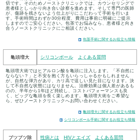
切です。そのためノーストクリニックでは、カウンセリングで
患者様としっかり向き合い診察を進めます。そして専門の医師
が、傷跡を残さないよう仕上がりにこだわって手術を行いま
す。手術時間はわずか30分程度、費用は事前に明確にご提示
しますのでご安心ください。包茎でお悩みなら、患者様と向き
合うノーストクリニックにご相談ください。
包茎手術に関するお役立ち情報
亀頭増大
シリコンボール
よくある質問
亀頭増大術ではヒアルロン酸を亀頭に注入します。「不自然に
ならない？」と不安を抱く方もいらっしゃるかもしれません
が、自然な弾力があり、カリ高で逞しい見た目になります。決
して不自然な状態にはなりません。治療効果は個人差があるも
のの、半年から1年ほど持続し、コストパフォーマンスも良
く、ビッグな亀頭を長く楽しめます。亀頭増大術をご希望な
ら、ぜひノーストクリニックへお問い合わせください。
亀頭増大に関するお役立ち情報
シリコンボール手術に関するお役立ち情報
ブツブツ除
性病とは
HIVとエイズ
よくある質問