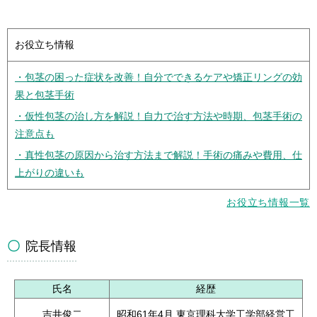
お役立ち情報
・包茎の困った症状を改善！自分でできるケアや矯正リングの効
果と包茎手術
・仮性包茎の治し方を解説！自力で治す方法や時期、包茎手術の
注意点も
・真性包茎の原因から治す方法まで解説！手術の痛みや費用、仕
上がりの違いも
お役立ち情報一覧
院長情報
氏名
経歴
吉井俊二
昭和61年4月 東京理科大学工学部経営工