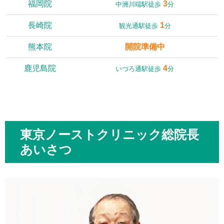
福岡院
3
中洲川端駅徒歩
分
長崎院
1
観光通駅徒歩
分
熊本院
開院準備中
鹿児島院
4
いづろ通駅徒歩
分
東京ノーストクリニック総院長
あいさつ