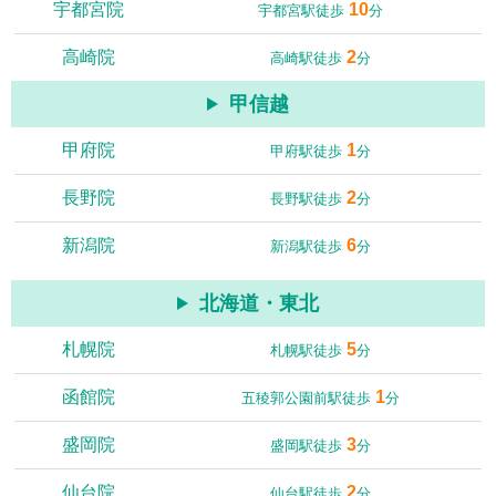
宇都宮院
10
宇都宮駅徒歩
分
高崎院
2
高崎駅徒歩
分
甲信越
甲府院
1
甲府駅徒歩
分
長野院
2
長野駅徒歩
分
新潟院
6
新潟駅徒歩
分
北海道・東北
札幌院
5
札幌駅徒歩
分
函館院
1
五稜郭公園前駅徒歩
分
盛岡院
3
盛岡駅徒歩
分
仙台院
2
仙台駅徒歩
分