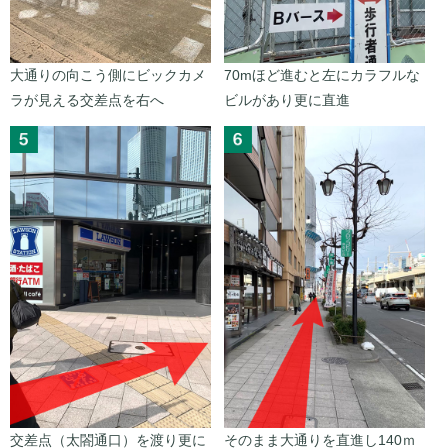
大通りの向こう側にビックカメ
70mほど進むと左にカラフルな
ラが見える交差点を右へ
ビルがあり更に直進
交差点（太閤通口）を渡り更に
そのまま大通りを直進し140ｍ