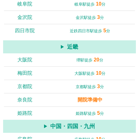
岐阜院
10
岐阜駅徒歩
分
金沢院
3
金沢駅徒歩
分
四日市院
5
近鉄四日市駅徒歩
分
近畿
大阪院
20
堺駅徒歩
分
梅田院
10
大阪駅徒歩
分
京都院
3
京都駅徒歩
分
奈良院
開院準備中
姫路院
5
姫路駅徒歩
分
中国・四国・九州