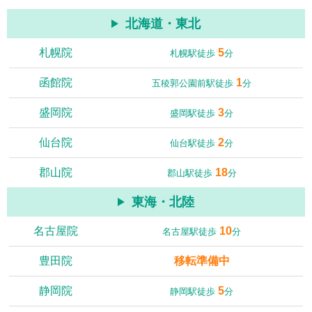
北海道・東北
札幌院
5
札幌駅徒歩
分
函館院
1
五稜郭公園前駅徒歩
分
盛岡院
3
盛岡駅徒歩
分
仙台院
2
仙台駅徒歩
分
郡山院
18
郡山駅徒歩
分
東海・北陸
名古屋院
10
名古屋駅徒歩
分
豊田院
移転準備中
静岡院
5
静岡駅徒歩
分