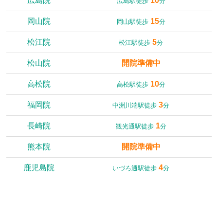
広島院
10
広島駅徒歩
分
岡山院
15
岡山駅徒歩
分
松江院
5
松江駅徒歩
分
松山院
開院準備中
高松院
10
高松駅徒歩
分
福岡院
3
中洲川端駅徒歩
分
長崎院
1
観光通駅徒歩
分
熊本院
開院準備中
鹿児島院
4
いづろ通駅徒歩
分