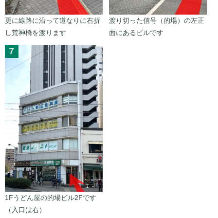
更に線路に沿って道なりに右折
渡り切った信号（的場）の左正
し荒神橋を渡ります
面にあるビルです
1Fうどん屋の的場ビル2Fです
（入口は右）