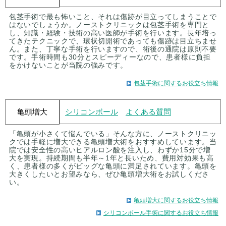
包茎手術で最も怖いこと、それは傷跡が目立ってしまうことで
はないでしょうか。ノーストクリニックは包茎手術を専門と
し、知識・経験・技術の高い医師が手術を行います。長年培っ
てきたテクニックで、環状切開術であっても傷跡は目立ちませ
ん。また、丁寧な手術を行いますので、術後の通院は原則不要
です。手術時間も30分とスピーディーなので、患者様に負担
をかけないことが当院の強みです。
包茎手術に関するお役立ち情報
亀頭増大
シリコンボール
よくある質問
「亀頭が小さくて悩んでいる」そんな方に、ノーストクリニッ
クでは手軽に増大できる亀頭増大術をおすすめしています。当
院では安全性の高いヒアルロン酸を注入し、わずか15分で増
大を実現。持続期間も半年～1年と長いため、費用対効果も高
く、患者様の多くがビッグな亀頭に満足されています。亀頭を
大きくしたいとお望みなら、ぜひ亀頭増大術をお試しくださ
い。
亀頭増大に関するお役立ち情報
シリコンボール手術に関するお役立ち情報