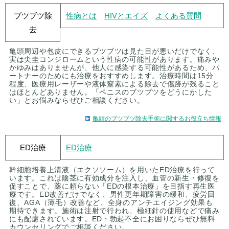
ブツブツ除
性病とは
HIVとエイズ
よくある質問
去
亀頭周辺や包皮にできるブツブツは見た目が悪いだけでなく、
実は尖圭コンジロームという性病の可能性があります。痛みや
かゆみはありませんが、他人に感染する可能性があるため、パ
ートナーのためにも治療をおすすめします。治療時間は15分
程度、医療用レーザーや液体窒素による除去で傷跡が残ること
はほとんどありません。「ペニスのブツブツをどうにかした
い」とお悩みならぜひご相談ください。
亀頭のブツブツ除去手術に関するお役立ち情報
ED治療
ED治療
幹細胞培養上清液（エクソソーム）を用いたED治療を行って
います。これは陰茎に有効成分を注入し、血管の新生・修復を
促すことで、薬に頼らない「EDの根本治療」を目指す再生医
療です。ED改善だけでなく、男性更年期障害の緩和、疲労回
復、AGA（薄毛）改善など、全身のアンチエイジング効果も
期待できます。施術は注射で行われ、極細針の使用などで痛み
にも配慮されています。ED・勃起不全にお困りならぜひ無料
カウンセリングでご相談ください。