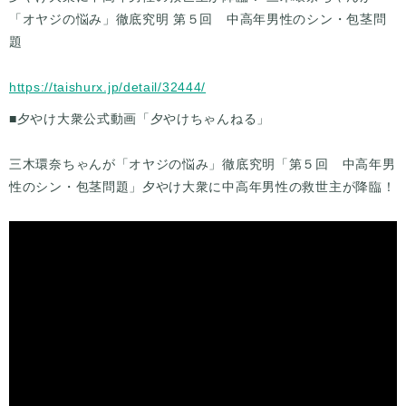
「オヤジの悩み」徹底究明 第５回 中高年男性のシン・包茎問
題
https://taishurx.jp/detail/32444/
■夕やけ大衆公式動画「夕やけちゃんねる」
三木環奈ちゃんが「オヤジの悩み」徹底究明「第５回 中高年男
性のシン・包茎問題」夕やけ大衆に中高年男性の救世主が降臨！