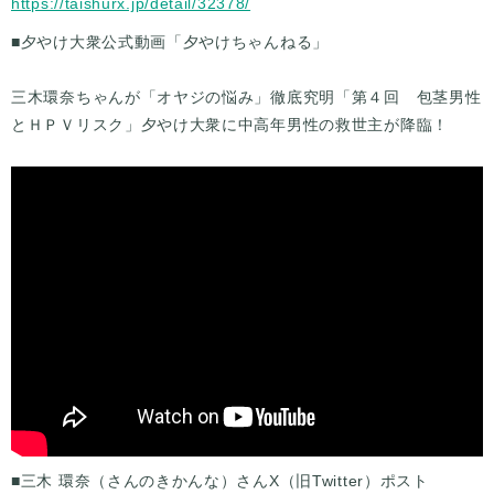
https://taishurx.jp/detail/32378/
■夕やけ大衆公式動画「夕やけちゃんねる」
三木環奈ちゃんが「オヤジの悩み」徹底究明「第４回 包茎男性
とＨＰＶリスク」夕やけ大衆に中高年男性の救世主が降臨！
■三木 環奈（さんのきかんな）さんX（旧Twitter）ポスト