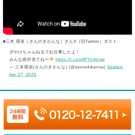
■三木 環奈（さんのきかんな）さんX（旧Twitter）ポスト
夕やけちゃんねるでお仕事したよ！
みんな絶対見てね〜
https://t.co/p9PYhAIcgg
— 三木環奈(さんのきかんな) (@sannokikanna)
Septem
ber 27, 2025