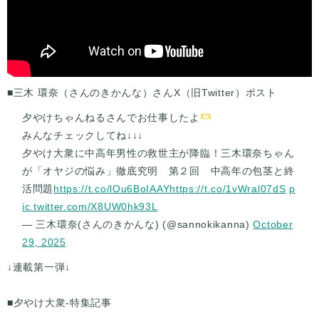
■三木 環奈（さんのきかんな）さんX（旧Twitter）ポスト
夕やけちゃんねるさんでお仕事したよ
みんなチェックしてね↓↓↓
夕やけ大衆に中高年男性の救世主が降臨！三木環奈ちゃん
が「オヤジの悩み」徹底究明 第２回 中高年の包茎と終
活問題
https://t.co/lOu6BoIAAY
https://t.co/1vWral07dS
p
ic.twitter.com/X8UW0hk93L
— 三木環奈(さんのきかんな) (@sannokikanna)
October
29, 2025
↓連載第一弾↓
■夕やけ大衆-特集記事