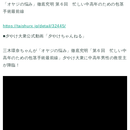
「オヤジの悩み」徹底究明 第６回 忙しい中高年のための包茎
手術最前線
https://taishurx.jp/detail/32445/
■夕やけ大衆公式動画「夕やけちゃんねる」
三木環奈ちゃんが「オヤジの悩み」徹底究明「第６回 忙しい中
高年のための包茎手術最前線」夕やけ大衆に中高年男性の救世主
が降臨！