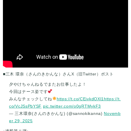
■三木 環奈（さんのきかんな）さんX（旧Twitter）ポスト
夕やけちゃんねるでまたお仕事したよ！
今回はナース姿です
みんなチェックしてね
https://t.co/CEivkdOXl1
https://t.
co/VcJSsPbYSF
pic.twitter.com/o0gRTMykF3
— 三木環奈(さんのきかんな) (@sannokikanna)
Novemb
er 29, 2025