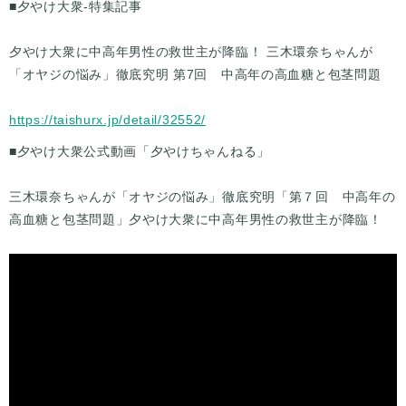
■夕やけ大衆-特集記事
夕やけ大衆に中高年男性の救世主が降臨！ 三木環奈ちゃんが
「オヤジの悩み」徹底究明 第7回 中高年の高血糖と包茎問題
https://taishurx.jp/detail/32552/
■夕やけ大衆公式動画「夕やけちゃんねる」
三木環奈ちゃんが「オヤジの悩み」徹底究明「第７回 中高年の
高血糖と包茎問題」夕やけ大衆に中高年男性の救世主が降臨！