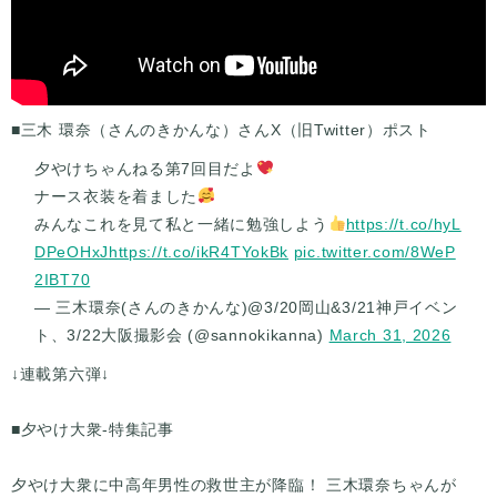
■三木 環奈（さんのきかんな）さんX（旧Twitter）ポスト
夕やけちゃんねる第7回目だよ
ナース衣装を着ました
みんなこれを見て私と一緒に勉強しよう
https://t.co/hyL
DPeOHxJ
https://t.co/ikR4TYokBk
pic.twitter.com/8WeP
2IBT70
— 三木環奈(さんのきかんな)@3/20岡山&3/21神戸イベン
ト、3/22大阪撮影会 (@sannokikanna)
March 31, 2026
↓連載第六弾↓
■夕やけ大衆-特集記事
夕やけ大衆に中高年男性の救世主が降臨！ 三木環奈ちゃんが