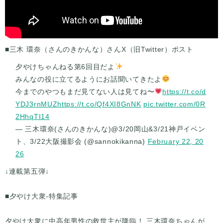
■三木 環奈（さんのきかんな）さんX（旧Twitter）ポスト
夕やけちゃんねる第6回目だよ
みんなの役に立てるようにお話聞いてきたよ
今までのやつもまだ見てない人は見てね〜
https://t.co/d
YDJ3rnMUZ
https://t.co/Qf4XI8GnNK
pic.twitter.com/0R
2HhqTI14
— 三木環奈(さんのきかんな)@3/20岡山&3/21神戸イベン
ト、3/22大阪撮影会 (@sannokikanna)
February 22, 20
26
↓連載第五弾↓
■夕やけ大衆-特集記事
夕やけ大衆に中高年男性の救世主が降臨！ 三木環奈ちゃんが