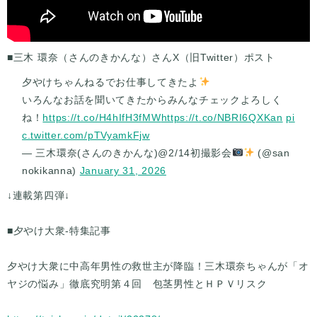
■三木 環奈（さんのきかんな）さんX（旧Twitter）ポスト
夕やけちゃんねるでお仕事してきたよ
いろんなお話を聞いてきたからみんなチェックよろしく
ね！
https://t.co/H4hIfH3fMW
https://t.co/NBRI6QXKan
pi
c.twitter.com/pTVyamkFjw
— 三木環奈(さんのきかんな)@2/14初撮影会
(@san
nokikanna)
January 31, 2026
↓連載第四弾↓
■夕やけ大衆-特集記事
夕やけ大衆に中高年男性の救世主が降臨！三木環奈ちゃんが「オ
ヤジの悩み」徹底究明第４回 包茎男性とＨＰＶリスク