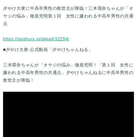
夕やけ大衆に中高年男性の救世主が降臨！三木環奈ちゃんが「オ
ヤジの悩み」徹底究明第１回 女性に嫌われる中高年男性の共通
点
https://taishurx.jp/detail/32294/
■夕やけ大衆-公式動画「夕やけちゃんねる」
三木環奈ちゃんが「オヤジの悩み」徹底究明！「第１回 女性に
嫌われる中高年男性の共通点」夕やけちゃんねるに中高年男性の
救世主が降臨！