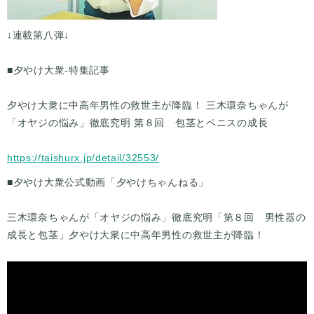
↓連載第八弾↓
■夕やけ大衆-特集記事
夕やけ大衆に中高年男性の救世主が降臨！ 三木環奈ちゃんが
「オヤジの悩み」徹底究明 第８回 包茎とペニスの成長
https://taishurx.jp/detail/32553/
■夕やけ大衆公式動画「夕やけちゃんねる」
三木環奈ちゃんが「オヤジの悩み」徹底究明「第８回 男性器の
成長と包茎」夕やけ大衆に中高年男性の救世主が降臨！