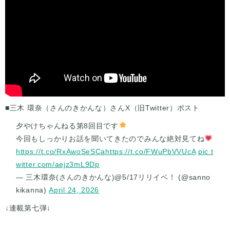
■三木 環奈（さんのきかんな）さんX（旧Twitter）ポスト
夕やけちゃんねる第8回目です
今回もしっかりお話を聞いてきたのでみんな絶対見てね
https://t.co/RxAwoSeSCa
https://t.co/FWuPbVVUcA
pic.t
witter.com/aejz3mL9Dp
— 三木環奈(さんのきかんな)@5/17リリイベ！ (@sanno
kikanna)
April 24, 2026
↓連載第七弾↓