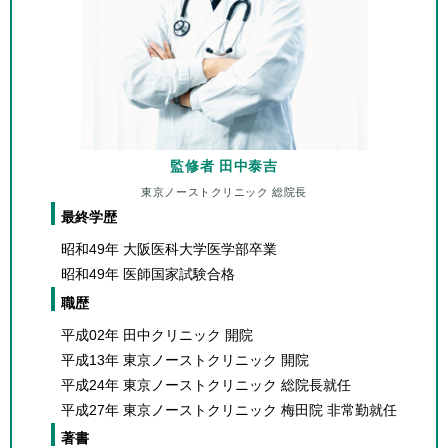
監修者 田中泰吉
東京ノーストクリニック 総院長
最終学歴
昭和49年 大阪医科大学医学部卒業
昭和49年 医師国家試験合格
職歴
平成02年 田中クリニック 開院
平成13年 東京ノーストクリニック 開院
平成24年 東京ノーストクリニック 総院長就任
平成27年 東京ノーストクリニック 梅田院 非常勤就任
著書