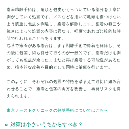
癒着乖離手術は、亀頭と包皮がくっついている部分を丁寧に
剥がしていく処置です。メスなどを用いて亀頭を傷つけない
よう慎重に包皮を剥離し、癒着を解除します。癒着の範囲や
強さによって処置の内容は異なり、軽度であれば比較的短時
間で行われることもあります。
包茎で癒着がある場合は、まず剥離手術で癒着を解除し、そ
の後に包茎手術も併せて行うのが一般的です。癒着だけを剥
がしても包皮が余ったままだと再び癒着する可能性があるた
め、根本的な改善を目的として同時に治療を行います。
このように、それぞれの処置の特徴を踏まえて適切に組み合
わせることで、癒着と包茎の両方を改善し、再発リスクを抑
えられます。
東京ノーストクリニックの包茎手術についてはこちら
対策は小さいうちからすべき？