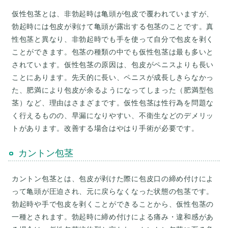
仮性包茎とは、非勃起時は亀頭が包皮で覆われていますが、
勃起時には包皮が剥けて亀頭が露出する包茎のことです。真
性包茎と異なり、非勃起時でも手を使って自分で包皮を剥く
ことができます。包茎の種類の中でも仮性包茎は最も多いと
されています。仮性包茎の原因は、包皮がペニスよりも長い
ことにあります。先天的に長い、ペニスが成長しきらなかっ
た、肥満により包皮が余るようになってしまった（肥満型包
茎）など、理由はさまざまです。仮性包茎は性行為を問題な
く行えるものの、早漏になりやすい、不衛生などのデメリッ
トがあります。改善する場合はやはり手術が必要です。
カントン包茎
カントン包茎とは、包皮が剥けた際に包皮口の締め付けによ
って亀頭が圧迫され、元に戻らなくなった状態の包茎です。
勃起時や手で包皮を剥くことができることから、仮性包茎の
一種とされます。勃起時に締め付けによる痛み・違和感があ