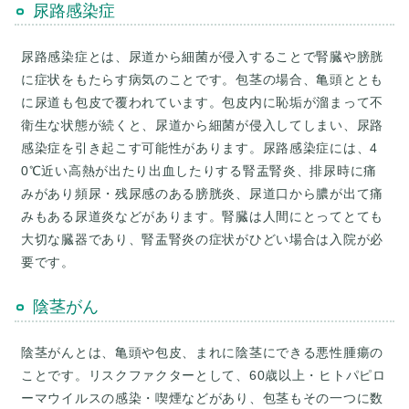
尿路感染症
尿路感染症とは、尿道から細菌が侵入することで腎臓や膀胱
に症状をもたらす病気のことです。包茎の場合、亀頭ととも
に尿道も包皮で覆われています。包皮内に恥垢が溜まって不
衛生な状態が続くと、尿道から細菌が侵入してしまい、尿路
感染症を引き起こす可能性があります。尿路感染症には、4
0℃近い高熱が出たり出血したりする腎盂腎炎、排尿時に痛
みがあり頻尿・残尿感のある膀胱炎、尿道口から膿が出て痛
みもある尿道炎などがあります。腎臓は人間にとってとても
大切な臓器であり、腎盂腎炎の症状がひどい場合は入院が必
要です。
陰茎がん
陰茎がんとは、亀頭や包皮、まれに陰茎にできる悪性腫瘍の
ことです。リスクファクターとして、60歳以上・ヒトパピロ
ーマウイルスの感染・喫煙などがあり、包茎もその一つに数