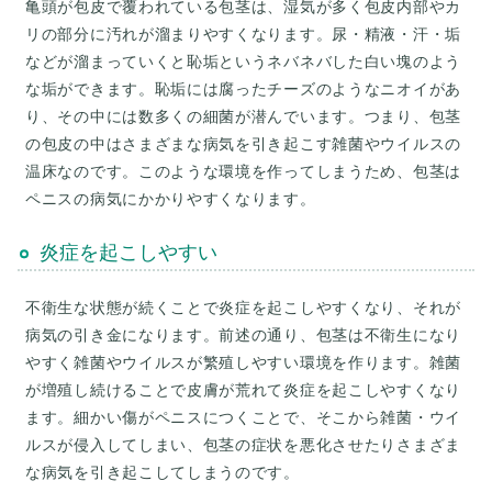
亀頭が包皮で覆われている包茎は、湿気が多く包皮内部やカ
リの部分に汚れが溜まりやすくなります。尿・精液・汗・垢
などが溜まっていくと恥垢というネバネバした白い塊のよう
な垢ができます。恥垢には腐ったチーズのようなニオイがあ
り、その中には数多くの細菌が潜んでいます。つまり、包茎
の包皮の中はさまざまな病気を引き起こす雑菌やウイルスの
温床なのです。このような環境を作ってしまうため、包茎は
ペニスの病気にかかりやすくなります。
炎症を起こしやすい
不衛生な状態が続くことで炎症を起こしやすくなり、それが
病気の引き金になります。前述の通り、包茎は不衛生になり
やすく雑菌やウイルスが繁殖しやすい環境を作ります。雑菌
が増殖し続けることで皮膚が荒れて炎症を起こしやすくなり
ます。細かい傷がペニスにつくことで、そこから雑菌・ウイ
ルスが侵入してしまい、包茎の症状を悪化させたりさまざま
な病気を引き起こしてしまうのです。