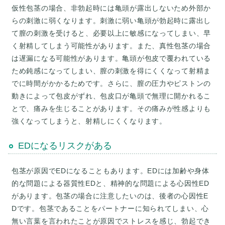
仮性包茎の場合、非勃起時には亀頭が露出しないため外部か
らの刺激に弱くなります。刺激に弱い亀頭が勃起時に露出し
て膣の刺激を受けると、必要以上に敏感になってしまい、早
く射精してしまう可能性があります。また、真性包茎の場合
は遅漏になる可能性があります。亀頭が包皮で覆われている
ため鈍感になってしまい、膣の刺激を得にくくなって射精ま
でに時間がかかるためです。さらに、膣の圧力やピストンの
動きによって包皮がずれ、包皮口が亀頭で無理に開かれるこ
とで、痛みを生じることがあります。その痛みが性感よりも
EDになるリスクがある
包茎が原因でEDになることもあります。EDには加齢や身体
的な問題による器質性EDと、精神的な問題による心因性ED
があります。包茎の場合に注意したいのは、後者の心因性E
Dです。包茎であることをパートナーに知られてしまい、心
無い言葉を言われたことが原因でストレスを感じ、勃起でき