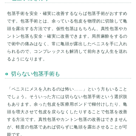
包茎手術を安全・確実に改善するならば包茎手術がおすすめ
です。包茎手術とは、余っている包皮を物理的に切除して亀
頭を露出する方法です。仮性包茎はもちろん、真性包茎やカ
ントン包茎も安全・確実に改善できます。局所麻酔をするの
で術中の痛みはなく、常に亀頭が露出したペニスを手に入れ
られるので、コンプレックスも解消して前向きな人生を送れ
るようになります。
切らない包茎手術も
「ペニスにメスを入れるのは怖い……」という方もいること
でしょう。そういった方には切らない包茎手術という選択肢
もあります。余った包皮を医療用ボンドで糊付けしたり、亀
頭を増大させて包皮を戻らなくしたりすることで包茎を改善
する方法です。真性包茎やカントン包茎の改善はできません
が、軽度の包茎であれば切らずに亀頭を露出させることが可
能です。