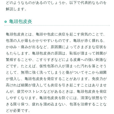
どのようなものがあるのでしょうか。以下で代表的なものを
解説します。
亀頭包皮炎
亀頭包皮炎とは、亀頭や包皮に炎症を起こす病気のことで、
包茎の人が最もかかりやすいものです。亀頭が赤く腫れる、
かゆみ・痛みが出るなど、原因菌によってさまざまな症状を
もたらします。亀頭包皮炎の原因は、恥垢が溜まって雑菌が
繁殖することや、こすりすぎなどによる皮膚への強い刺激な
どです。たとえば、仮性包茎の人が溜まった汚れを落とそう
として、無理に強く洗ってしまうと傷がついてそこから細菌
が侵入し、亀頭包皮炎を発症することがあります。免疫力が
高ければ細菌が侵入しても炎症を引き起こすことはありませ
んが、疲労やストレスなどがあるときは、亀頭包皮炎を発症
しやすくなります。亀頭包皮炎を防ぐには、清潔な状態をで
きる限り保つ、疲れを溜め込まない、包茎を治療することな
どが必要です。