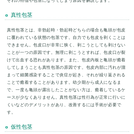
ぞれの特徴や包茎になってしまう原因を解説します。
真性包茎
真性包茎とは、非勃起時・勃起時どちらの場合も亀頭が包皮
に覆われている状態の包茎です。自力でも包皮を剥くことは
できません。包皮口が非常に狭く、剥こうとしても剥けない
ことが一つの原因です。無理に剥こうとすれば、包皮口が裂
けて出血する恐れがあります。また、包皮内板と亀頭が癒着
してしまうことも真性包茎の原因です。包皮内部に汚れが溜
まって細菌感染することで炎症が起き、それが繰り返される
ことで癒着することがあります。幼少期から成人になるま
で、一度も亀頭が露出したことがない方は、癒着しているケ
ースが少なくありません。真性包茎は性行為が正常に行いに
くいなどのデメリットがあり、改善するには手術が必要で
す。
仮性包茎