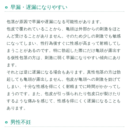
早漏・遅漏になりやすい
包茎が原因で早漏や遅漏になる可能性があります。
包皮で覆われていることから、亀頭は外部からの刺激をほと
んど受けることがありません。そのため少しの刺激でも敏感
になってしまい、性行為後すぐに性感が高まって射精してし
まうことがあるのです。特に勃起した際にだけ亀頭が露出す
る仮性包茎の方は、刺激に弱く早漏になりやすい傾向にあり
ます。
それとは逆に遅漏になる場合もあります。真性包茎の方は勃
起しても亀頭が露出しません。包皮が亀頭への刺激を妨げて
しまい、十分な性感を得にくく射精までに時間がかかってし
まうのです。また、包皮が引っ張られたり包皮口が裂けたり
するような痛みを感じて、性感を得にくく遅漏になることも
男性不妊