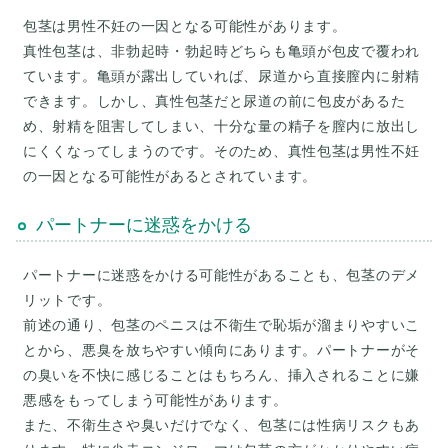
包茎は男性不妊の一因となる可能性があります。
真性包茎は、非勃起時・勃起時どちらも亀頭が包皮で覆われ
ています。亀頭が露出していれば、尿道から直接膣内に射精
できます。しかし、真性包茎だと尿道の前に包皮があるた
め、射精を阻害してしまい、十分な量の精子を膣内に放出し
にくくなってしまうのです。そのため、真性包茎は男性不妊
パートナーに迷惑をかける
パートナーに迷惑をかける可能性があることも、包茎のデメ
リットです。
前述の通り、包茎のペニスは不衛生で恥垢が溜まりやすいこ
とから、悪臭を放ちやすい傾向にあります。パートナーがそ
の臭いを不快に感じることはもちろん、挿入されることに嫌
悪感をもってしまう可能性があります。
また、不衛生さや臭いだけでなく、包茎には性病リスクもあ