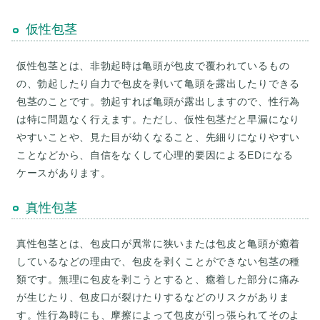
仮性包茎
仮性包茎とは、非勃起時は亀頭が包皮で覆われているもの
の、勃起したり自力で包皮を剥いて亀頭を露出したりできる
包茎のことです。勃起すれば亀頭が露出しますので、性行為
は特に問題なく行えます。ただし、仮性包茎だと早漏になり
やすいことや、見た目が幼くなること、先細りになりやすい
ことなどから、自信をなくして心理的要因によるEDになる
ケースがあります。
真性包茎
真性包茎とは、包皮口が異常に狭いまたは包皮と亀頭が癒着
しているなどの理由で、包皮を剥くことができない包茎の種
類です。無理に包皮を剥こうとすると、癒着した部分に痛み
が生じたり、包皮口が裂けたりするなどのリスクがありま
す。性行為時にも、摩擦によって包皮が引っ張られてそのよ