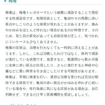
梅毒
梅毒は、梅毒トレポネーマという細菌に感染することで発症
する性感染症です。初期症状として、亀頭やその周囲に赤い
斑点やしこりのような病変が現れることがありますが、痛み
やかゆみをほとんど伴わない場合があるのが特徴です。その
ため、見た目の変化があっても自覚症状が乏しく、気づかれ
にくいケースも少なくありません。
梅毒の症状は、治療を行わなくても一時的に消えることがあ
ります。しかし、これは治癒したわけではなく、体内で感染
が進行している状態です。放置すると、数週間から数か月後
に全身に赤い斑点が出現したり、さらに進行すると神経や心
臓などに重い障害を引き起こしたりする可能性があります。
梅毒は、早期に検査を行い、適切な治療を受ければ完治が期
待できる病気です。亀頭の赤い斑点がかゆみを伴わずに続い
ている場合や、性行為後に気になる症状がある場合は、自己
判断せず、できるだけ早く医療機関を受診しましょう。