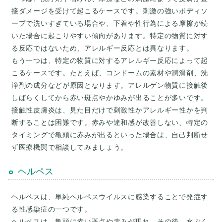
接ダメージを受けて起こるケースです。刺激の強いボディソ
ープで洗いすぎている場合や、下着や性行為による摩擦が続
いた場合に起こりやすい傾向があります。特定の物質に対す
る反応ではないため、アレルギー反応とは異なります。
もう一つは、特定の物質に対するアレルギー反応によって起
こるケースです。たとえば、コンドームの素材や潤滑剤、洗
浄剤の成分などが原因となります。アレルゲン物質に接触後
しばらくしてから赤い斑点やかゆみが出ることが多いです。
接触性皮膚炎は、見た目だけで刺激性かアレルギー性かを判
断することは困難です。赤みや違和感が改善しない、特定の
タイミングで亀頭に赤みが出るといった場合は、自己判断せ
ず医療機関で相談してみましょう。
ヘルペス
ヘルペスは、単純ヘルペスウイルスに感染することで発症す
る性感染症の一つです。
ヘルペスは、亀頭に赤い斑点や赤みが現れ、その後、水ぶく