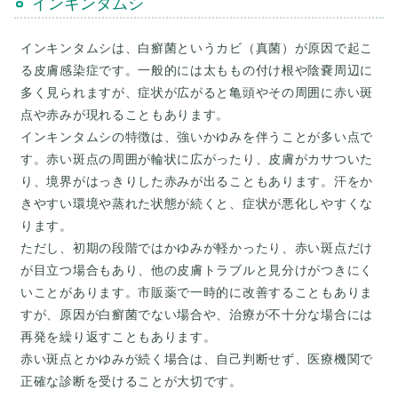
インキンタムシ
インキンタムシは、白癬菌というカビ（真菌）が原因で起こ
る皮膚感染症です。一般的には太ももの付け根や陰嚢周辺に
多く見られますが、症状が広がると亀頭やその周囲に赤い斑
点や赤みが現れることもあります。
インキンタムシの特徴は、強いかゆみを伴うことが多い点で
す。赤い斑点の周囲が輪状に広がったり、皮膚がカサついた
り、境界がはっきりした赤みが出ることもあります。汗をか
きやすい環境や蒸れた状態が続くと、症状が悪化しやすくな
ります。
ただし、初期の段階ではかゆみが軽かったり、赤い斑点だけ
が目立つ場合もあり、他の皮膚トラブルと見分けがつきにく
いことがあります。市販薬で一時的に改善することもありま
すが、原因が白癬菌でない場合や、治療が不十分な場合には
再発を繰り返すこともあります。
赤い斑点とかゆみが続く場合は、自己判断せず、医療機関で
正確な診断を受けることが大切です。