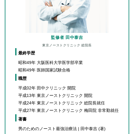
監修者 田中泰吉
東京ノーストクリニック 総院長
最終学歴
昭和49年 大阪医科大学医学部卒業
昭和49年 医師国家試験合格
職歴
平成02年 田中クリニック 開院
平成13年 東京ノーストクリニック 開院
平成24年 東京ノーストクリニック 総院長就任
平成27年 東京ノーストクリニック 梅田院 非常勤就任
著書
男のためのノースト最強治療法 | 田中泰吉 (著)