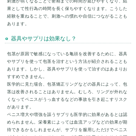
刺激が弱くなることで射精までの時間が延びやすくなり、結
果として性行為の時間を長く保ちやすくなります。こうした
経験を重ねることで、刺激への慣れや自信につながることも
器具やサプリは効果なし？
包茎が原因で敏感になっている亀頭を改善するために、器具
やサプリを使って包茎を治すという方法が紹介されることも
あります。しかし、器具やサプリを使って治すのはあまりお
すすめできません。
医学的に見た場合、包茎矯正リングなどの器具によって、包
茎は改善されることはありません。むしろ、リングが外れな
くなってペニスがうっ血するなどの事故を引き起こすリスク
があります。
ペニス増大や増強を謳うサプリも医学的に効果があるとは認
められません。栄養素によっては血流アップなどの効果が期
待できるかもしれませんが、サプリを服用しただけでペニス