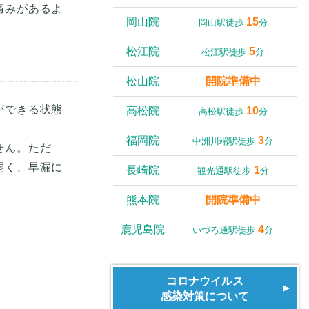
痛みがあるよ
岡山院
15
岡山駅徒歩
分
松江院
5
松江駅徒歩
分
松山院
開院準備中
ができる状態
高松院
10
高松駅徒歩
分
福岡院
3
中洲川端駅徒歩
分
せん。ただ
弱く、早漏に
長崎院
1
観光通駅徒歩
分
熊本院
開院準備中
鹿児島院
4
いづろ通駅徒歩
分
コロナウイルス
感染対策について