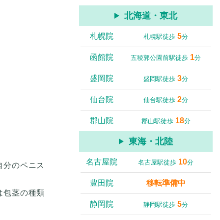
北海道・東北
札幌院
5
札幌駅徒歩
分
函館院
1
五稜郭公園前駅徒歩
分
盛岡院
3
盛岡駅徒歩
分
仙台院
2
仙台駅徒歩
分
郡山院
18
郡山駅徒歩
分
東海・北陸
名古屋院
10
名古屋駅徒歩
分
自分のペニス
豊田院
移転準備中
は包茎の種類
静岡院
5
静岡駅徒歩
分