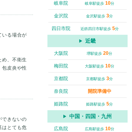
岐阜院
10
岐阜駅徒歩
分
金沢院
3
金沢駅徒歩
分
四日市院
5
近鉄四日市駅徒歩
分
ている場合が
近畿
大阪院
20
堺駅徒歩
分
ため、不衛生
梅田院
10
大阪駅徒歩
分
、包皮炎や性
京都院
3
京都駅徒歩
分
奈良院
開院準備中
姫路院
5
姫路駅徒歩
分
中国・四国・九州
ができないの
茎はとても危
広島院
10
広島駅徒歩
分