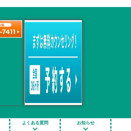
治療項目一覧
トやデ
包茎手術
亀頭増大手術
よくある質問
お知らせ
亀頭のブツブツ除去