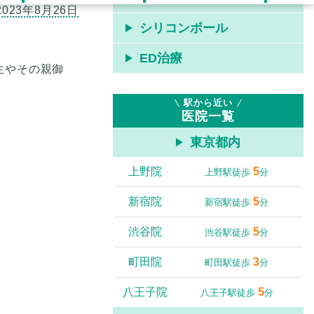
シリコンボール
ED治療
生やその親御
駅から近い
医院一覧
東京都内
上野院
5
上野駅徒歩
分
新宿院
5
新宿駅徒歩
分
渋谷院
5
渋谷駅徒歩
分
町田院
3
町田駅徒歩
分
八王子院
5
八王子駅徒歩
分