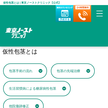
仮性包茎とは | 東京ノーストクリニック【公式】
HOME
>
包茎手術・治療について
>
仮性包茎とは
仮性包茎とは
包茎手術の流れ
包茎の先端治療
生活習慣病による糖尿病性包茎
他院傷跡修正