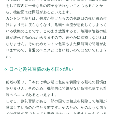
をして膣内に十分な量の精子を送れないこともあることか
ら、機能面では問題があるといえます。
カントン包茎とは、包皮が剥けたものの包皮口の強い締め付
けにより元に戻らなくなり、亀頭の血流が悪化してしまって
いる状態のことです。このまま放置すると、亀頭や陰茎の組
織が壊死する恐れがありますので、速やかに治療しなければ
なりません。そのためカントン包茎もまた機能面で問題があ
りますので、普通のペニスとは言い難いのではないでしょう
日本と割礼習慣のある国の違い
前述の通り、日本には幼少期に包皮を切除する割礼の習慣は
ありません。そのため、機能的に問題がない仮性包茎でも普
通のペニスであるといえます。
しかし、割礼習慣がある一部の国では包皮を切除して亀頭が
露出しているのが当たり前です。そのため、そのような国々
では仮性包茎であっても普通ではない、と考えられえている