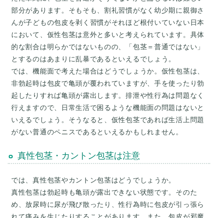
部分があります。そもそも、割礼習慣がなく幼少期に親御さ
んが子どもの包皮を剥く習慣がそれほど根付いていない日本
において、仮性包茎は意外と多いと考えられています。具体
的な割合は明らかではないものの、「包茎＝普通ではない」
とするのはあまりに乱暴であるといえるでしょう。
では、機能面で考えた場合はどうでしょうか。仮性包茎は、
非勃起時は包皮で亀頭が覆われていますが、手を使ったり勃
起したりすれば亀頭が露出します。排泄や性行為は問題なく
行えますので、日常生活で困るような機能面の問題はないと
いえるでしょう。そうなると、仮性包茎であれば生活上問題
真性包茎・カントン包茎は注意
では、真性包茎やカントン包茎はどうでしょうか。
真性包茎は勃起時も亀頭が露出できない状態です。そのた
め、放尿時に尿が飛び散ったり、性行為時に包皮が引っ張ら
れて痛みを生じたりすることがあります。また、包皮が邪魔