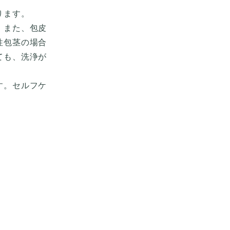
ります。
。また、包皮
性包茎の場合
ても、洗浄が
す。セルフケ
。