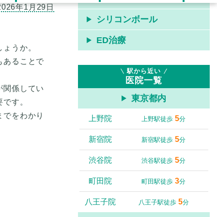
シリコンボール
ED治療
しょうか。
もあることで
駅から近い
医院一覧
が関係してい
東京都内
要です。
までをわかり
上野院
5
上野駅徒歩
分
新宿院
5
新宿駅徒歩
分
渋谷院
5
渋谷駅徒歩
分
町田院
3
町田駅徒歩
分
八王子院
5
八王子駅徒歩
分