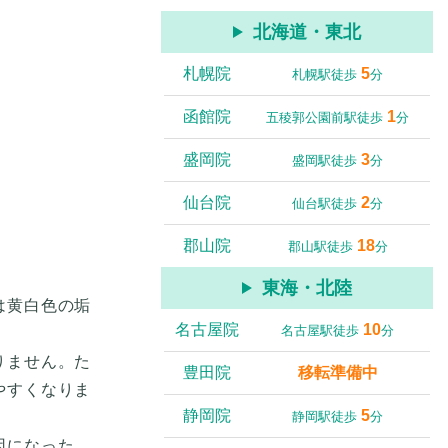
北海道・東北
札幌院
5
札幌駅徒歩
分
函館院
1
五稜郭公園前駅徒歩
分
盛岡院
3
盛岡駅徒歩
分
仙台院
2
仙台駅徒歩
分
郡山院
18
郡山駅徒歩
分
東海・北陸
は黄白色の垢
名古屋院
10
名古屋駅徒歩
分
りません。た
豊田院
移転準備中
やすくなりま
静岡院
5
静岡駅徒歩
分
因になった