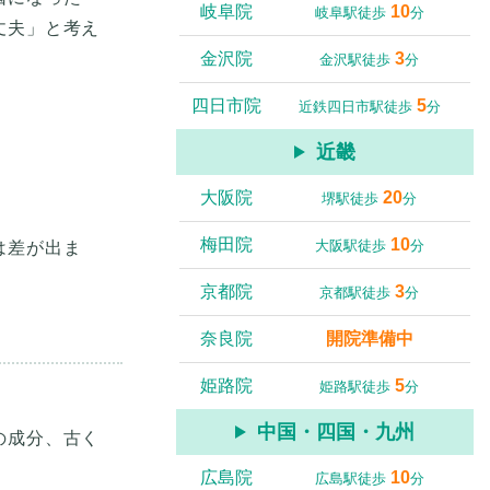
岐阜院
10
岐阜駅徒歩
分
丈夫」と考え
金沢院
3
金沢駅徒歩
分
四日市院
5
近鉄四日市駅徒歩
分
近畿
大阪院
20
堺駅徒歩
分
梅田院
10
大阪駅徒歩
分
は差が出ま
京都院
3
京都駅徒歩
分
奈良院
開院準備中
姫路院
5
姫路駅徒歩
分
中国・四国・九州
の成分、古く
広島院
10
広島駅徒歩
分