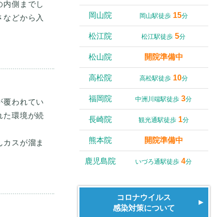
の内側までし
岡山院
15
岡山駅徒歩
分
さなどから入
松江院
5
松江駅徒歩
分
松山院
開院準備中
高松院
10
高松駅徒歩
分
福岡院
3
中洲川端駅徒歩
分
が覆われてい
れた環境が続
長崎院
1
観光通駅徒歩
分
熊本院
開院準備中
んカスが溜ま
鹿児島院
4
いづろ通駅徒歩
分
コロナウイルス
感染対策について