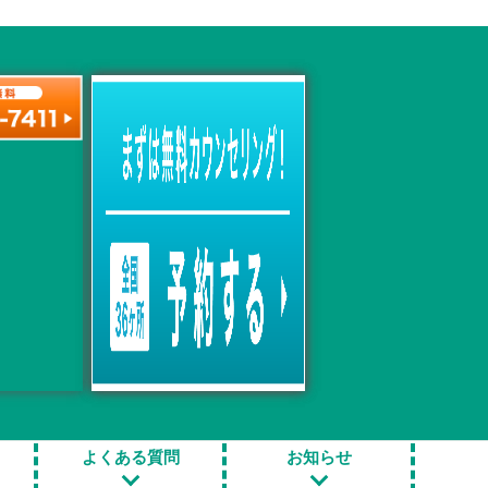
治療項目一覧
原因と
包茎手術
亀頭増大手術
よくある質問
お知らせ
亀頭のブツブツ除去